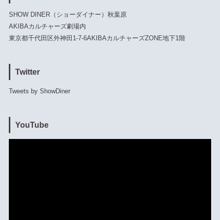
SHOW DINER（ショーダイナー）秋葉原
AKIBAカルチャーズ劇場内
東京都千代田区外神田1-7-6AKIBAカルチャーズZONE地下1階
Twitter
Tweets by ShowDiner
YouTube
動
画
プ
レ
ー
ヤ
ー