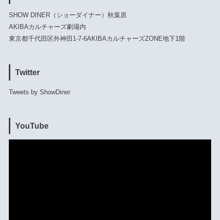
SHOW DINER（ショーダイナー）秋葉原
AKIBAカルチャーズ劇場内
東京都千代田区外神田1-7-6AKIBAカルチャーズZONE地下1階
Twitter
Tweets by ShowDiner
YouTube
動
画
プ
レ
ー
ヤ
ー