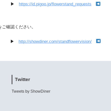
▶︎
https://id.pigoo.jp/flowerstand_requests
をご確認ください。
▶︎
http://showdiner.com/standflowervision/
Twitter
Tweets by ShowDiner