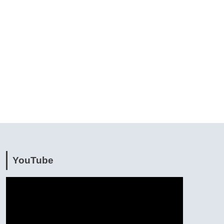
YouTube
動
画
プ