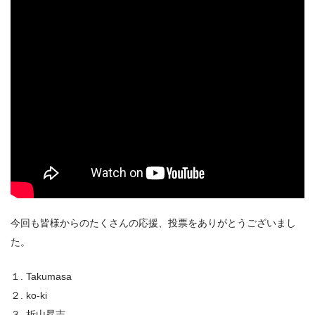
今回も皆様からのたくさんの応援、投票をありがとうございまし
た。
１. Takumasa
２. ko-ki
３. 折山昇志