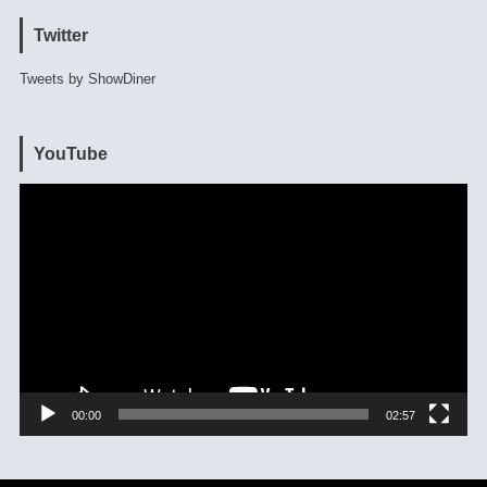
Twitter
Tweets by ShowDiner
YouTube
動
画
プ
レ
ー
ヤ
ー
00:00
02:57