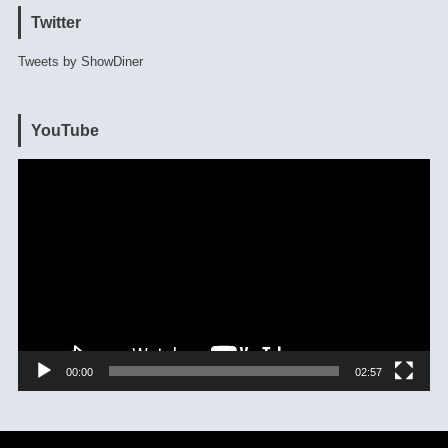
Twitter
Tweets by ShowDiner
YouTube
動
画
プ
レ
ー
ヤ
ー
00:00
02:57