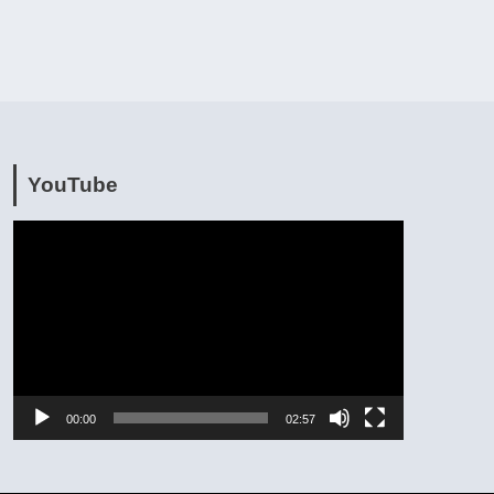
YouTube
動
画
プ
レ
ー
ヤ
00:00
02:57
ー