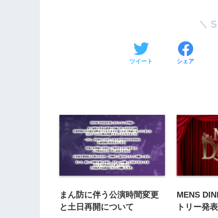
ツイート
シェア
まん防に伴う公演時間変更
MENS DI
と土日再開について
トリー発