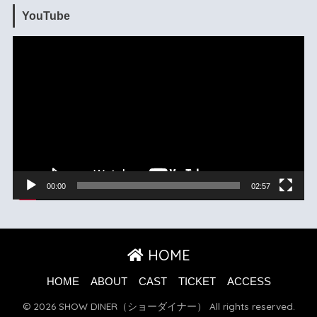
YouTube
動
画
プ
レ
ー
ヤ
ー
00:00
02:57
HOME
HOME
ABOUT
CAST
TICKET
ACCESS
© 2026 SHOW DINER（ショーダイナー） All rights reserved.