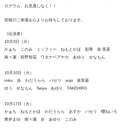
ログラム、お見逃しなく！！
皆様のご来場を心よりお待ちしております。
《出演者》
10月3日（火）
かぁち このみ ミッフィー ねもとかほ 彩華 泉 里晏
南々瀬 前野智花 ワタナベアヤカ あゆり せなもん
10月10日（火）
miku 歩 わだうらら パセリ yopi 泉里晏
ゆう せなもん Seiya あゆり TAKEHIRO
10月17日（火）
かぁち ねもとかほ わだうらら あすか パセリ 櫻ねいろ
奥井まゆ 南々瀬 歩 あゆり このみ